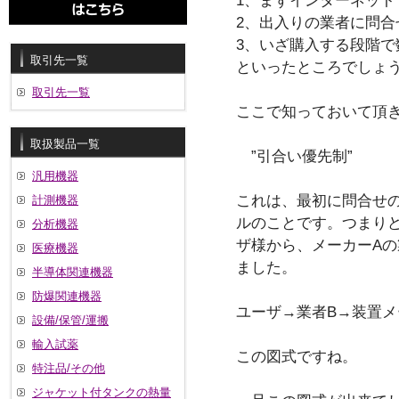
1、まずインターネット
2、出入りの業者に問合
3、いざ購入する段階で
取引先一覧
といったところでしょ
取引先一覧
ここで知っておいて頂
取扱製品一覧
”引合い優先制”
汎用機器
これは、最初に問合せ
計測機器
ルのことです。つまり
分析機器
ザ様から、メーカーAの
医療機器
ました。
半導体関連機器
防爆関連機器
ユーザ→業者B→装置メ
設備/保管/運搬
輸入試薬
この図式ですね。
特注品/その他
ジャケット付タンクの熱量