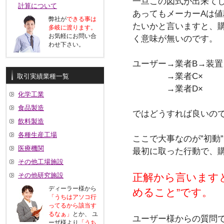
一旦この図式が出来て
計算について
あってもメーカーAは値
弊社が
できる事は
たいかと言いますと、
多岐に渡ります。
お気軽にお問い合
く意味が無いのです。
わせ下さい。
ユーザー→業者B→装置
→業者C×
取引実績業種一覧
→業者D×
化学工業
食品製造
ではどうすれば良いの
飲料製造
各種生産工場
ここで大事なのが”初動
医療機関
最初に取った行動で、
その他工場施設
その他研究施設
正解から言います
ディーラー様から
めること”です。
「うちはアソコ行
ってるから該当す
るなぁ」
とか、 ユ
ユーザー様からの質問
ーザ様より
「うち