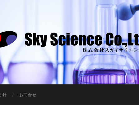
中
古
機
器
方針
お問合せ