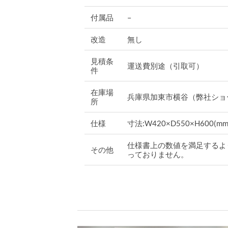
付属品
–
改造
無し
見積条
運送費別途（引取可）
件
在庫場
兵庫県加東市横谷（弊社ショ
所
仕様
寸法:W420×D550×H600(mm
仕様書上の数値を満足するよ
その他
っておりません。