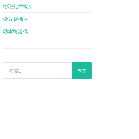
①理化学機器
②分析機器
③実験設備
検
索: