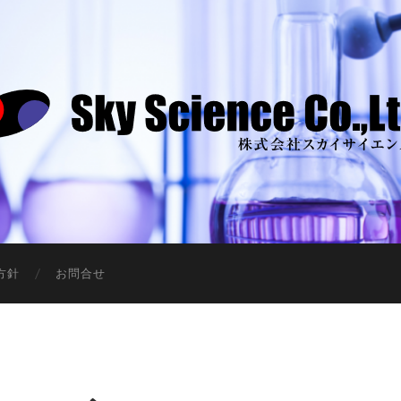
中
古
機
器
方針
お問合せ