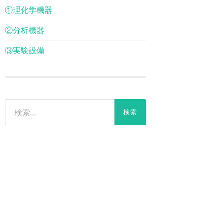
①理化学機器
②分析機器
③実験設備
検
索: