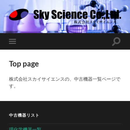
中
古
機
器
検
モ
索
バ
フ
イ
ィ
ル
ー
Top page
メ
ル
ニ
ド
ュ
を
ー
株式会社スカイサイエンスの、中古機器一覧ページで
切
を
り
す。
切
替
り
え
替
る
え
る
中古機器リスト
理化学機器一覧